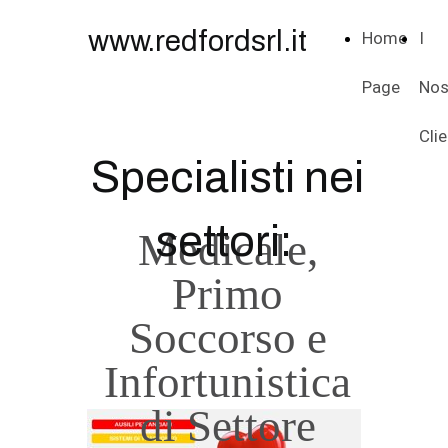
www.redfordsrl.it
Home
I
Page
Nos
Clie
Specialisti nei
settori:
Medicale,
Primo
Soccorso e
Infortunistica
di Settore